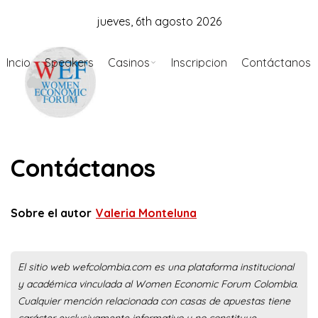
jueves, 6th agosto 2026
Incio
Speakers
Casinos
Inscripcion
Contáctanos
Contáctanos
Sobre el autor
Valeria Monteluna
Valeria Monteluna
El sitio web wefcolombia.com es una plataforma institucional
y académica vinculada al Women Economic Forum Colombia.
Cualquier mención relacionada con casas de apuestas tiene